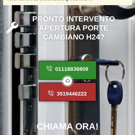
P
R
O
N
T
O
I
N
T
E
R
V
E
N
T
O
A
P
E
R
T
U
R
A
P
O
R
T
E
C
A
M
B
I
A
N
O
H
2
4
?
01118836809
3519446222
CHIAMA
ORA!