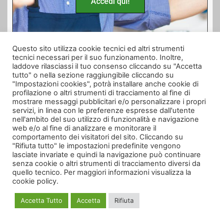
Accedi qui!
Questo sito utilizza cookie tecnici ed altri strumenti
tecnici necessari per il suo funzionamento. Inoltre,
Seguici anche su
laddove rilasciassi il tuo consenso cliccando su "Accetta
tutto" o nella sezione raggiungibile cliccando su
"Impostazioni cookies", potrà installare anche cookie di
profilazione o altri strumenti di tracciamento al fine di
mostrare messaggi pubblicitari e/o personalizzare i propri
servizi, in linea con le preferenze espresse dall'utente
nell'ambito del suo utilizzo di funzionalità e navigazione
web e/o al fine di analizzare e monitorare il
comportamento dei visitatori del sito. Cliccando su
"Rifiuta tutto" le impostazioni predefinite vengono
lasciate invariate e quindi la navigazione può continuare
senza cookie o altri strumenti di tracciamento diversi da
quello tecnico. Per maggiori informazioni visualizza la
cookie policy.
Informativa Trattamento Dati
|
Cookie Policy
|
Termini e Condizioni
|
Privacy
Policy
|
CONTATTI
Accetta Tutto
Accetta
Rifiuta
Creato da Multi Service Casa H24 | Web Copyrights © 2020 | Tutti i diritti
riservati. | Partita Iva: 02493430066 | E-mail: multiservicecasah24@virgilio.it