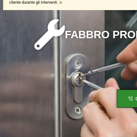
×
cliente durante gli Interventi.
F
A
B
B
R
O
P
R
O