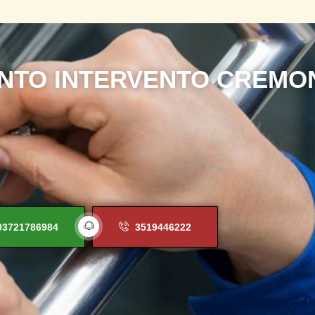
N
T
O
I
N
T
E
R
V
E
N
T
O
C
R
E
M
O
03721786984
3519446222