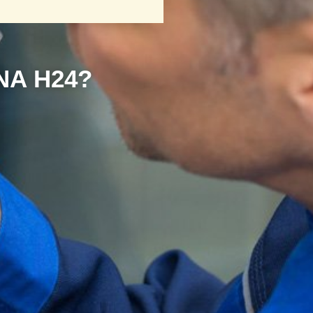
N
A
H
2
4
?