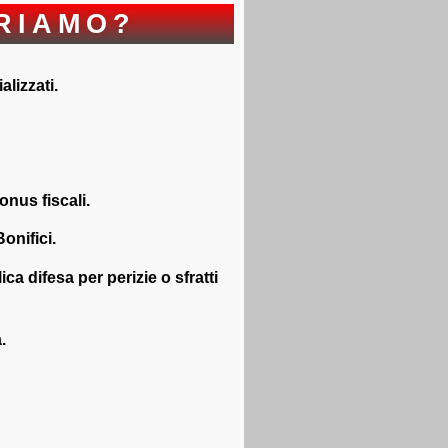
RIAMO?
alizzati.
onus fiscali.
onifici.
ca difesa per perizie o sfratti
.