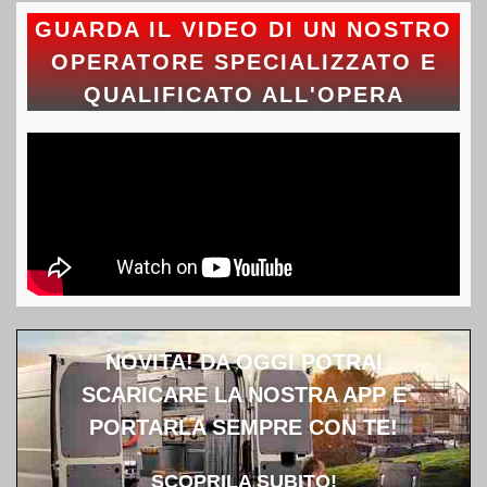
GUARDA IL VIDEO DI UN NOSTRO
OPERATORE SPECIALIZZATO E
QUALIFICATO ALL'OPERA
NOVITA!
DA OGGI POTRAI
SCARICARE LA NOSTRA APP E
PORTARLA SEMPRE CON TE!
SCOPRILA SUBITO!