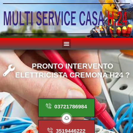
P
R
O
N
T
O
I
N
T
E
R
V
E
N
T
O
E
L
E
T
T
R
I
C
I
S
T
A
C
R
E
M
O
N
A
H
2
4
?
03721786984
3519446222