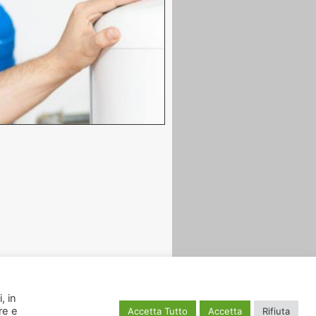
, in
re e
Accetta Tutto
Accetta
Rifiuta