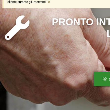
×
cliente durante gli Interventi.
P
R
O
N
T
O
I
N