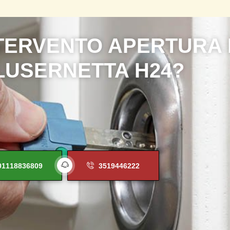
T
E
R
V
E
N
T
O
A
P
E
R
T
U
R
A
L
U
S
E
R
N
E
T
T
A
H
2
4
?
01118836809
3519446222