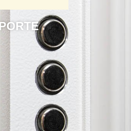
P
O
R
T
E