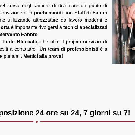
l corso degli anni e di diventare un punto di
isposizione è in
pochi minuti
uno S
taff di Fabbri
te utilizzando attrezzature da lavoro moderni e
porta
è importante rivolgersi a
tecnici specializzati
Intervento Fabbro
.
i Porte Bloccate
, che offre il proprio
servizio di
siti a contattarci.
Un team di professionisti è a
 e puntuali.
Mettici alla prova!
.
osizione 24 ore su 24, 7 giorni su 7!