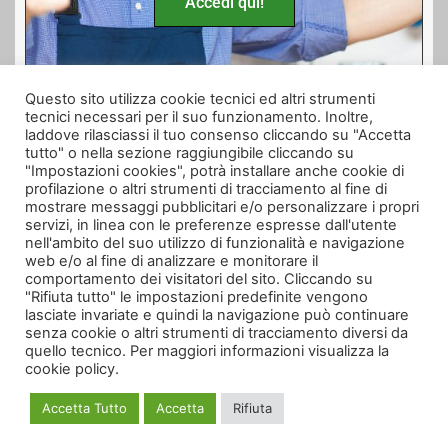
Accedi qui!
Questo sito utilizza cookie tecnici ed altri strumenti
tecnici necessari per il suo funzionamento. Inoltre,
Seguici anche su
laddove rilasciassi il tuo consenso cliccando su "Accetta
tutto" o nella sezione raggiungibile cliccando su
"Impostazioni cookies", potrà installare anche cookie di
profilazione o altri strumenti di tracciamento al fine di
mostrare messaggi pubblicitari e/o personalizzare i propri
servizi, in linea con le preferenze espresse dall'utente
nell'ambito del suo utilizzo di funzionalità e navigazione
web e/o al fine di analizzare e monitorare il
comportamento dei visitatori del sito. Cliccando su
"Rifiuta tutto" le impostazioni predefinite vengono
lasciate invariate e quindi la navigazione può continuare
senza cookie o altri strumenti di tracciamento diversi da
quello tecnico. Per maggiori informazioni visualizza la
cookie policy.
Informativa Trattamento Dati
|
Cookie Policy
|
Termini e Condizioni
|
Privacy
Policy
|
CONTATTI
Accetta Tutto
Accetta
Rifiuta
Creato da Multi Service Casa H24 | Web Copyrights © 2020 | Tutti i diritti
riservati. | Partita Iva: 02493430066 | E-mail: multiservicecasah24@virgilio.it