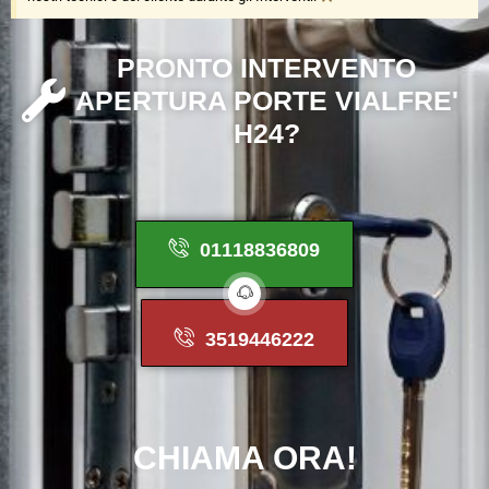
P
R
O
N
T
O
I
N
T
E
R
V
E
N
T
O
A
P
E
R
T
U
R
A
P
O
R
T
E
V
I
A
L
F
R
E
'
H
2
4
?
01118836809
3519446222
CHIAMA
ORA!