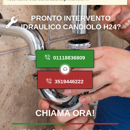
P
R
O
N
T
O
I
N
T
E
R
V
E
N
T
O
I
D
R
A
U
L
I
C
O
C
A
N
D
I
O
L
O
H
2
4
?
01118836809
3519446222
CHIAMA
ORA!