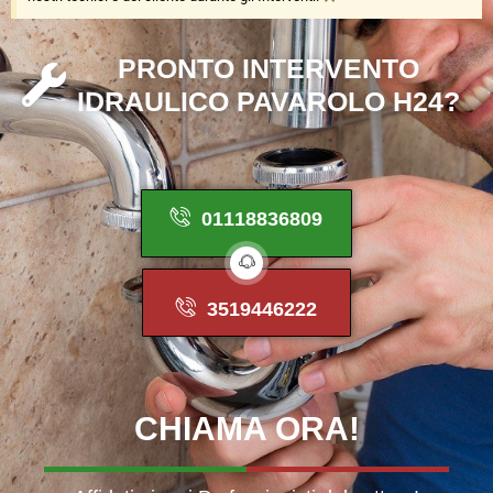
P
R
O
N
T
O
I
N
T
E
R
V
E
N
T
O
I
D
R
A
U
L
I
C
O
P
A
V
A
R
O
L
O
H
2
4
?
01118836809
3519446222
CHIAMA
ORA!