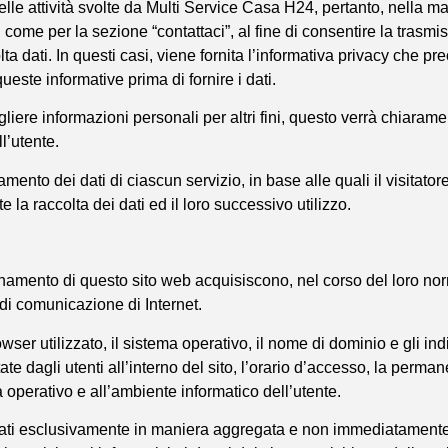
le attività svolte da Multi Service Casa H24, pertanto, nella ma
, come per la sezione “contattaci”, al fine di consentire la trasmi
a dati. In questi casi, viene fornita l’informativa privacy che prec
ste informative prima di fornire i dati.
ogliere informazioni personali per altri fini, questo verrà chiaram
l’utente.
ttamento dei dati di ciascun servizio, in base alle quali il visitat
a raccolta dei dati ed il loro successivo utilizzo.
onamento di questo sito web acquisiscono, nel corso del loro nor
 di comunicazione di Internet.
browser utilizzato, il sistema operativo, il nome di dominio e gli indi
itate dagli utenti all’interno del sito, l’orario d’accesso, la perm
ma operativo e all’ambiente informatico dell’utente.
lizzati esclusivamente in maniera aggregata e non immediatamente 