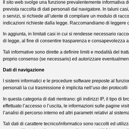
Il sito web svolge una funzione prevalentemente informativa del
prevista raccolta di dati personali dal navigatore. In taluni casi
o servizi, si richiede all’utente di compilare un modulo di raccolt
indicazioni richieste dalla legge. Raccomandiamo di leggere que
In aggiunta, in limitati casi in cui si rendesse necessario racc
di legge, al fine di consentire trasparenza e consapevolezza al
Tali informative sono dirette a definire limiti e modalità del tra
proprio consenso (se necessario) ed autorizzare eventualmente l
Dati di navigazione
I sistemi informatici e le procedure software preposte al funzi
personali la cui trasmissione è implicita nell’uso dei protocolli
In questa categoria di dati rientrano: gli indirizzi IP, il tipo di 
effettuato l’accesso o l’uscita, le informazioni sulle pagine vis
l’analisi di percorso interno ed altri parametri relativi al siste
Tali dati di carattere tecnico/informatico sono raccolti ed uti