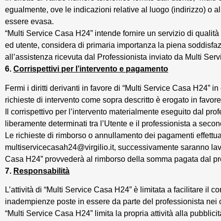
egualmente, ove le indicazioni relative al luogo (indirizzo) o all
essere evasa.
“Multi Service Casa H24” intende fornire un servizio di qualità 
ed utente, considera di primaria importanza la piena soddisfazion
all’assistenza ricevuta dal Professionista inviato da Multi Ser
6.
Corrispettivi per l’intervento e pagamento
Fermi i diritti derivanti in favore di “Multi Service Casa H24” i
richieste di intervento come sopra descritto è erogato in favo
Il corrispettivo per l’intervento materialmente eseguito dal pr
liberamente determinati tra l’Utente e il professionista a secon
Le richieste di rimborso o annullamento dei pagamenti effettuat
multiservicecasah24@virgilio.it, successivamente saranno lavora
Casa H24” provvederà al rimborso della somma pagata dal pro
7.
Responsabilità
L’attività di “Multi Service Casa H24” è limitata a facilitare il c
inadempienze poste in essere da parte del professionista nei c
“Multi Service Casa H24” limita la propria attività alla pubblici