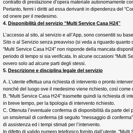
contratto di prestazione d’opera materiale autonomamente con
Pertanto, fermi i diritti ad essa derivanti in dipendenza del “Con
od onere per il medesimo.
4.
Disponibilità del servizio “Multi Service Casa H24”
L’accesso al sito, al servizio e all’App, sono consentiti su bas
Sito o al Servizio senza preavviso (si veda a riguardo quanto d
“Multi Service Casa H24” non risponde della mancata disponibil
periodo di tempo si sia verificata. In alcune occasioni “Multi Se
ovvero solo ad alcune parti degli stessi.
5.
Descrizione e disciplina legale del servizio
A. L’utente effettua una richiesta di intervento o pronto interv
nonché del luogo ove il medesimo viene richiesto, così come d
B. “Multi Service Casa H24” trasmette quindi la richiesta di in
in breve tempo, per la tipologia di intervento richiesto.
C. Ottenuta l’eventuale conferma di disponibilità da parte del 
un sms/email di conferma (di seguito “messaggio di conferma”) 
di assistenza ed i tempi stimati per l’intervento.
In difetto di valido numero telefonico fornito dall’utente, “Mu