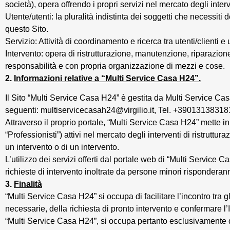
società), opera offrendo i propri servizi nel mercato degli inte
Utente/utenti: la pluralità indistinta dei soggetti che necessiti 
questo Sito.
Servizio: Attività di coordinamento e ricerca tra utenti/clienti e 
Intervento: opera di ristrutturazione, manutenzione, riparazion
responsabilità e con propria organizzazione di mezzi e cose.
2.
Informazioni relative a “Multi Service Casa H24”.
Il Sito “Multi Service Casa H24” è gestita da Multi Service Ca
seguenti: multiservicecasah24@virgilio.it, Tel. +3901313831
Attraverso il proprio portale, “Multi Service Casa H24” mette in 
“Professionisti”) attivi nel mercato degli interventi di ristrutt
un intervento o di un intervento.
L’utilizzo dei servizi offerti dal portale web di “Multi Servic
richieste di intervento inoltrate da persone minori risponderann
3.
Finalità
“Multi Service Casa H24” si occupa di facilitare l’incontro tra g
necessarie, della richiesta di pronto intervento e confermare l’
“Multi Service Casa H24”, si occupa pertanto esclusivamente d