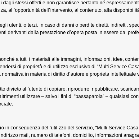
i dagli stessi offerti e non garantisce pertanto né espressamente
, all’opportunità dell’intervento, al contenuto, alla disponibilità
utenti, o terzi, in caso di danni o perdite diretti, indiretti, spe
menti derivanti dalla prestazione d’opera posta in essere dal profe
a), nonché a tutti i materiali alle immagini, informazioni, idee, cont
endersi di proprietà e di utilizzo esclusivo di “Multi Service Casa
 normativa in materia di diritto d’autore e proprietà intellettuale
 fatto divieto all’utente di copiare, riprodurre, ripubblicare, scaric
trimenti utilizzare – salvo i fini di “passaparola” – qualsiasi co
ciale.
rvizio in conseguenza dell’utilizzo del servizio, “Multi Service Casa
vo indirizzo mail, numero di telefoni, domicilio, informazioni anag