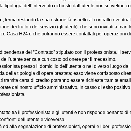
a tipologia dell’intervento richiesto dall’utente non si rivelino co
e, ferma restando la sua estraneità rispetto al contratto eventua
e dei fruitori del servizio (gli utenti), che sono invitati a manif
vice Casa H24 e che potranno essere contattati per operazioni di 
n dipendenza del “Contratto” stipulato con il professionista, il se
re dell’utente senza alcun costo od onere per il medesimo.
ofessionista presso il domicilio dell’utente o nel diverso luogo d
da della tipologia di opera prestata; esso viene corrisposto diret
i tramite carta di credito potranno essere richieste tramite email
te dal nostro ufficio amministrativo, in casso di esito positivo d
fessionista.
ontatto tra il professionista e gli utenti e non risponde pertanto di 
onfronti dell’utente e viceversa.
tà ed alla segnalazione di professionisti, operai e liberi professi