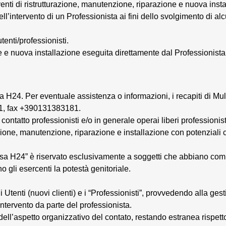
rventi di ristrutturazione, manutenzione, riparazione e nuova inst
dell’intervento di un Professionista ai fini dello svolgimento di al
utenti/professionisti.
e e nuova installazione eseguita direttamente dal Professionista,
sa H24. Per eventuale assistenza o informazioni, i recapiti di M
81, fax +390131383181.
contatto professionisti e/o in generale operai liberi professionis
urazione, manutenzione, riparazione e installazione con potenziali 
e Casa H24” è riservato esclusivamente a soggetti che abbiano comp
o gli esercenti la potestà genitoriale.
li Utenti (nuovi clienti) e i “Professionisti”, provvedendo alla g
Intervento da parte del professionista.
ell’aspetto organizzativo del contato, restando estranea rispett