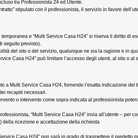
cluso tra Professionista 24 ed Utente.
tratto” stipulato con il professionista, il servizio in favore dell
e temporanea e “Multi Service Casa H24” si riserva il diritto di e
i seguito previsto).
ità del sito o del servizio, qualunque ne sia la ragione e in q
rvice Casa H24” può limitare l’accesso degli utenti, al sito o al s
ento a Multi Service Casa H24, fornendo l’esatta indicazione del ti
ei recapiti necessari.
tervento o intervento come sopra indicata al professionista poten
professionista, “Multi Service Casa H24” invia all’utente – per co
della ricezione e accettazione della richiesta
lti Service Casa H24” non sarà in grado di trasmettere il predetto